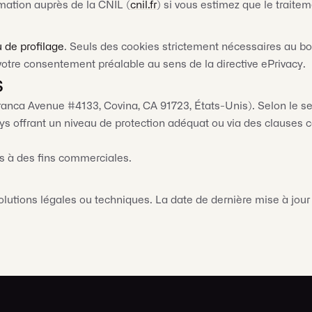
mation auprès de la CNIL (
cnil.fr
) si vous estimez que le trait
u de profilage
. Seuls des cookies strictement nécessaires au bo
votre consentement préalable au sens de la directive ePrivacy.
s
nca Avenue #4133, Covina, CA 91723, États-Unis). Selon le serv
s offrant un niveau de protection adéquat ou via des clauses c
s à des fins commerciales.
évolutions légales ou techniques. La date de dernière mise à jou