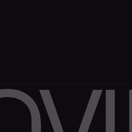
contact@movira.studio
Travaux
+33 7 49 99 81 34
Expertises
Ressources
Studio
À propos