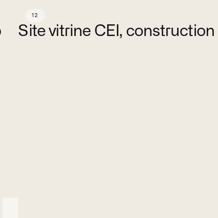
12
CEI
p
Site vitrine CEI, construction
Site vitrine
Design, Développement
Plateforme
Services