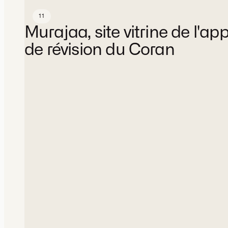
11
Murajaa
Murajaa, site vitrine de l'ap
de révision du Coran
Site vitrine
Stratégie, Design, Développement
Plateforme
Services