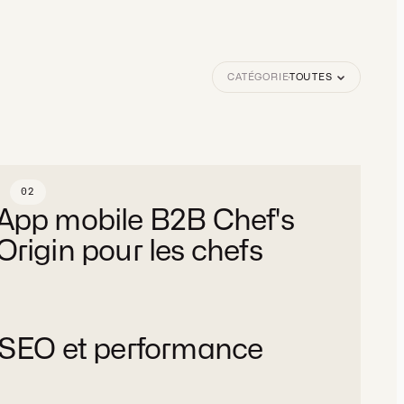
CATÉGORIE
·
TOUTES
02
Chef's Origin
App mobile B2B Chef's
Origin pour les chefs
App mobile
Stratégie, Design, Développement
Plateforme
Services
e SEO et performance