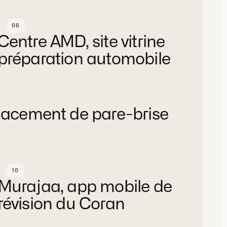
06
AMD Préparateur Esthétique
Centre AMD, site vitrine
préparation automobile
ite vitrine
Design, Développement
Plateforme
Services
placement de pare-brise
10
Murajaa
Murajaa, app mobile de
révision du Coran
App mobile
Stratégie, Design, Développement
Plateforme
Services