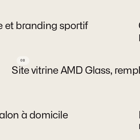
e et branding sportif
S
08
AMD Glass
Site vitrine AMD Glass, rem
Site vitrine
Design, Développement
Plateforme
Services
salon à domicile