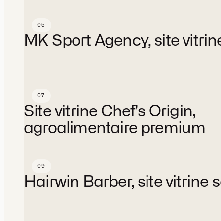
Branding
Stratégie, Design
Plateforme
Services
05
MK Sport Agency
MK Sport Agency, site vitrin
Site vitrine
Stratégie, Design, Développement
Plateforme
Services
07
Chef's Origin
Site vitrine Chef's Origin,
agroalimentaire premium
Site vitrine
Stratégie, Design, Développement
Plateforme
Services
09
Hairwin Barber
Hairwin Barber, site vitrine 
Site vitrine
Design, Développement
Plateforme
Services