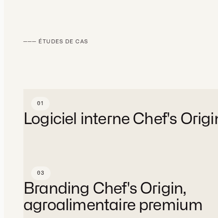
───
ÉTUDES DE CAS
01
Chef's Origin
Logiciel interne Chef's Orig
Logiciel
Stratégie, Design, Développement
Plateforme
Services
03
Chef's Origin
Branding Chef's Origin,
agroalimentaire premium