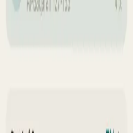
MURAJAA
Murajaa, site vitrine de l'app de
révision du Coran
VOIR LE CAS