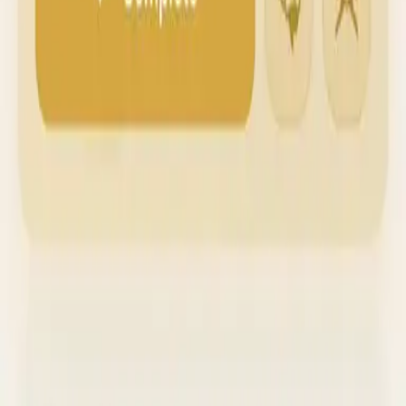
Un planning généré sur mesure.
Un planning généré sur mesure.
L'app calcule chaque jour la portion à réviser
en fonction du rythme de l'utilisateur. Plus de
L'app calcule chaque jour la portion à réviser en fonction du
calendrier à improviser, la routine se construit
toute seule.
Des tests calibrés pour ancrer.
Chaque session se termine par un test ciblé qui détecte le
Le suivi des erreurs, en clair.
Les passages les plus oubliés remontent en priorité dans les 
Tafsir et audio, à portée de main.
Récitations de référence et commentaires accessibles sur 