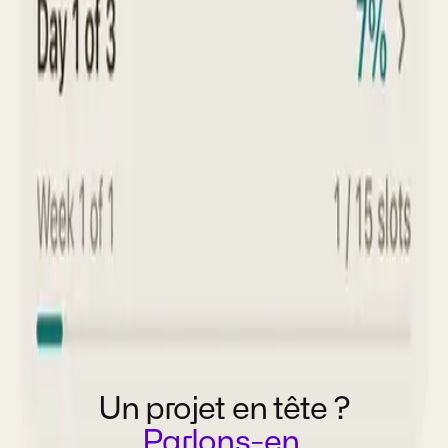
CEI
Site vitrine CEI, construction durable
et locale
VOIR LE CAS
Un projet en tête ?
Parlons-en.