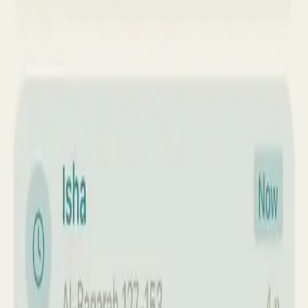
Équipe Murajaa
PORTEURS DU PROJET
CLIENT
PROJET
Murajaa
App mobile
·
2026